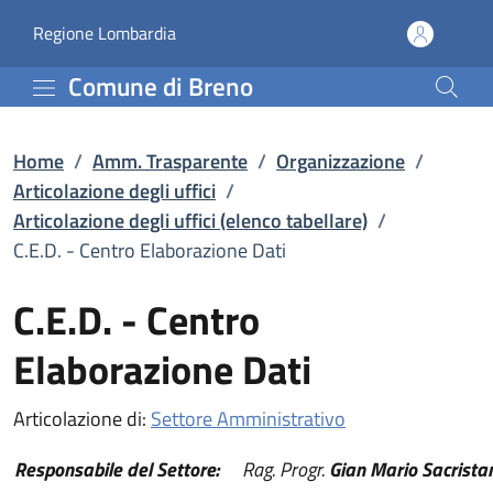
C.E.D. - Centro Elaborazi
Vai al contenuto principale
(apre in un'altra scheda).
Regione Lombardia
Comune di Breno
Home
/
Amm. Trasparente
/
Organizzazione
/
Articolazione degli uffici
/
Articolazione degli uffici (elenco tabellare)
/
C.E.D. - Centro Elaborazione Dati
C.E.D. - Centro
Elaborazione Dati
Articolazione di:
Settore Amministrativo
Responsabile del Settore:
Rag. Progr.
Gian Mario Sacrista