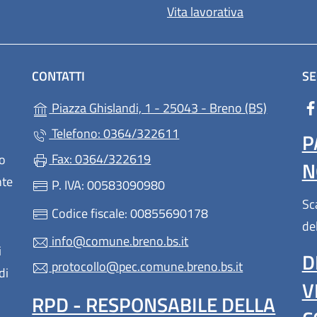
Vita lavorativa
CONTATTI
SE
(apre in u
Piazza Ghislandi, 1 - 25043 - Breno (BS)
Telefono: 0364/322611
P
Fax: 0364/322619
lo
N
nte
P. IVA: 00583090980
Sc
Codice fiscale: 00855690178
de
info@comune.breno.bs.it
i
D
protocollo@pec.comune.breno.bs.it
di
V
RPD - RESPONSABILE DELLA