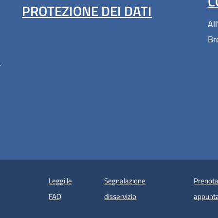
C
PROTEZIONE DEI DATI
All
Br
a
Leggi le
Segnalazione
Prenota
 in un'altra scheda).
FAQ
disservizio
appunt