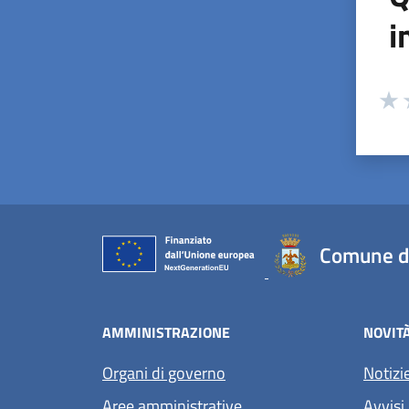
i
Valuta
Valu
V
Comune d
AMMINISTRAZIONE
NOVIT
Organi di governo
Notizi
Aree amministrative
Avvisi