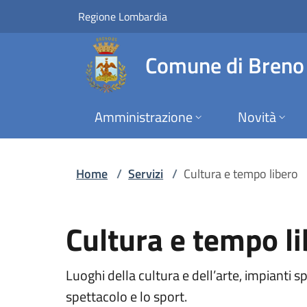
Servizi | Comune di
Vai al contenuto principale
(apre in un'altra scheda).
Regione Lombardia
Comune di Breno
Amministrazione
Novità
Home
/
Servizi
/
Cultura e tempo libero
Cultura e tempo l
Luoghi della cultura e dell’arte, impianti spo
spettacolo e lo sport.