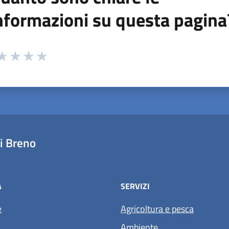
nformazioni su questa pagina
 da 1 a 5 stelle la pagina
ta 1 stelle su 5
aluta 2 stelle su 5
Valuta 3 stelle su 5
Valuta 4 stelle su 5
Valuta 5 stelle su 5
i Breno
À
SERVIZI
e
Agricoltura e pesca
Ambiente