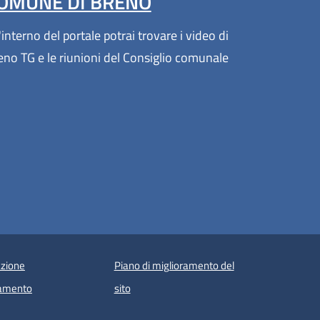
OMUNE DI BRENO
'interno del portale potrai trovare i video di
eno TG e le riunioni del Consiglio comunale
zione
Piano di miglioramento del
amento
sito