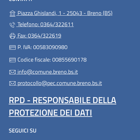
(apre in un'
Piazza Ghislandi, 1 - 25043 - Breno (BS)
Telefono: 0364/322611
Fax: 0364/322619
P. IVA: 00583090980
Codice fiscale: 00855690178
info@comune.breno.bs.it
protocollo@pec.comune.breno.bs.it
RPD - RESPONSABILE DELLA
PROTEZIONE DEI DATI
SEGUICI SU