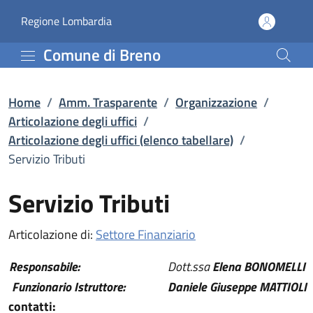
Servizio Tributi | Artico
Vai al contenuto principale
(apre in un'altra scheda).
Regione Lombardia
Comune di Breno
Home
/
Amm. Trasparente
/
Organizzazione
/
Articolazione degli uffici
/
Articolazione degli uffici (elenco tabellare)
/
Servizio Tributi
Servizio Tributi
A
rticolazione di:
Settore Finanziario
Responsabile:
Dott.ssa
Elena BONOMELLI
Funzionario Istruttore:
Daniele Giuseppe MATTIOLI
contatti: