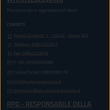
Procedura per le segnalazioni di illeciti
CONTATTI
(apre in un'
Piazza Ghislandi, 1 - 25043 - Breno (BS)
Telefono: 0364/322611
Fax: 0364/322619
P. IVA: 00583090980
Codice fiscale: 00855690178
info@comune.breno.bs.it
protocollo@pec.comune.breno.bs.it
RPD - RESPONSABILE DELLA