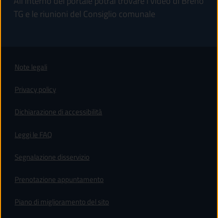
All'interno del portale potrai trovare i video di Breno
TG e le riunioni del Consiglio comunale
Note legali
Privacy policy
(apre in un'altra scheda).
Dichiarazione di accessibilità
Leggi le FAQ
Segnalazione disservizio
Prenotazione appuntamento
Piano di miglioramento del sito