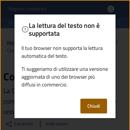
Commissione cultura | 
Vai al contenuto principale
(apre in un'altra scheda).
Regione Lombardia
Comune di Breno
La lettura del testo non è
supportata
Home
/
Amministrazione
/
Organi di governo
/
Il tuo browser non supporta la lettura
Commissione cultura
automatica del testo.
Ti suggeriamo di utilizzare una versione
Commissione cultura
aggiornata di uno dei browser più
diffusi in commercio.
La Commissione è composta da due
consiglieri designati dalla maggioranza e
Chiudi
uno della minoranza
Condividi
Vedi azioni