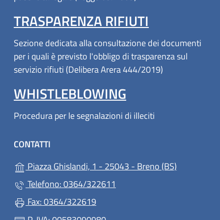
TRASPARENZA RIFIUTI
Sezione dedicata alla consultazione dei documenti
per i quali è previsto l'obbligo di trasparenza sul
servizio rifiuti (Delibera Arera 444/2019)
WHISTLEBLOWING
Procedura per le segnalazioni di illeciti
CONTATTI
(apre in un'
Piazza Ghislandi, 1 - 25043 - Breno (BS)
Telefono: 0364/322611
Fax: 0364/322619
P. IVA: 00583090980