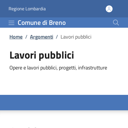
Lavori pubblici | Comune
Vai al contenuto principale
(apre in un'altra scheda).
Regione Lombardia
Comune di Breno
Home
/
Argomenti
/
Lavori pubblici
Lavori pubblici
Opere e lavori pubblici, progetti, infrastrutture