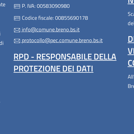
nte
P. IVA: 00583090980
Sc
Codice fiscale: 00855690178
de
info@comune.breno.bs.it
i
D
protocollo@pec.comune.breno.bs.it
di
V
RPD - RESPONSABILE DELLA
C
PROTEZIONE DEI DATI
All
Br
a