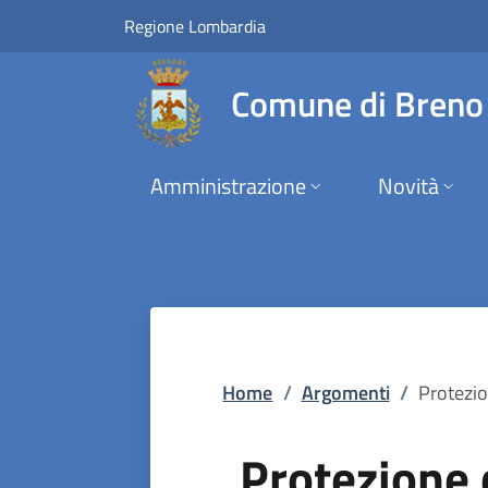
Protezione civile |
Vai al contenuto principale
(apre in un'altra scheda).
Regione Lombardia
Comune di Breno
Amministrazione
Novità
Home
/
Argomenti
/
Protezio
Protezione c