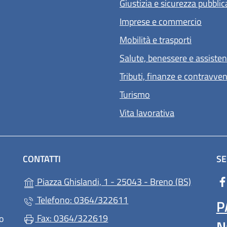
Giustizia e sicurezza pubblic
Imprese e commercio
Mobilità e trasporti
Salute, benessere e assiste
Tributi, finanze e contravve
Turismo
Vita lavorativa
CONTATTI
SE
(apre in u
Piazza Ghislandi, 1 - 25043 - Breno (BS)
Telefono: 0364/322611
P
Fax: 0364/322619
lo
N