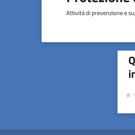
Attività di prevenzione e su
Q
i
Valuta
Valu
V