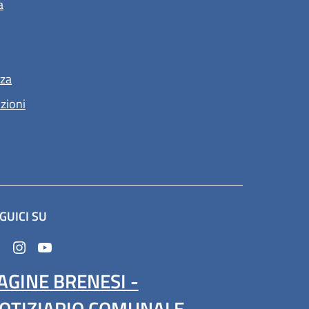
a
nza
nzioni
GUICI SU
n'altra scheda).
AGINE BRENESI -
OTIZIARIO COMUNALE