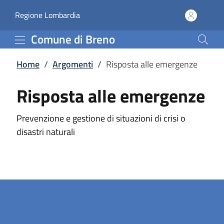
Risposta alle emergenze
Vai al contenuto principale
(apre in un'altra scheda).
Regione Lombardia
Comune di Breno
Home
/
Argomenti
/
Risposta alle emergenze
Risposta alle emergenze
Prevenzione e gestione di situazioni di crisi o
disastri naturali