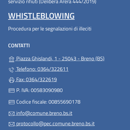
servizio rifiuti (Delibera Arera 444/2019)
WHISTLEBLOWING
Procedura per le segnalazioni di illeciti
CONTATTI
(apre in un'
Piazza Ghislandi, 1 - 25043 - Breno (BS)
Telefono: 0364/322611
Fax: 0364/322619
P. IVA: 00583090980
Codice fiscale: 00855690178
info@comune.breno.bs.it
protocollo@pec.comune.breno.bs.it