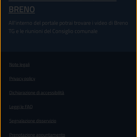
BRENO
All'interno del portale potrai trovare i video di Breno
TG e le riunioni del Consiglio comunale
Note legali
Privacy policy
(apre in un'altra scheda).
Dichiarazione di accessibilità
Leggi le FAQ
Segnalazione disservizio
Prenotazione appuntamento