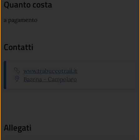
Quanto costa
a pagamento
Contatti
Sito web:
www.trabuccotrail.it
Indirizzo:
Bazena - Campolaro
Allegati