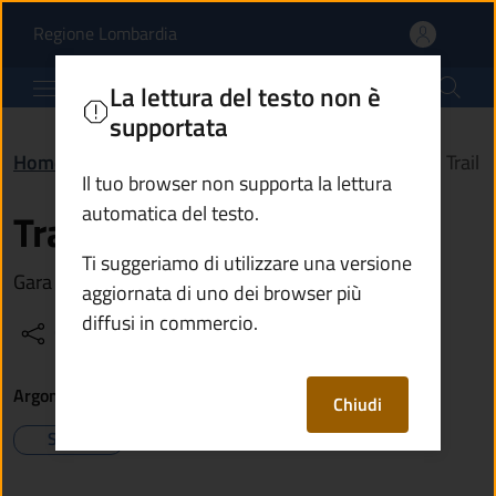
Trabucco Trail | Comune
Vai al contenuto principale
(apre in un'altra scheda).
Regione Lombardia
Comune di Breno
La lettura del testo non è
supportata
Home
/
Vivere il territorio
/
Eventi
/
Trabucco Trail
Il tuo browser non supporta la lettura
automatica del testo.
Trabucco Trail
Ti suggeriamo di utilizzare una versione
Gara competitiva di corsa in montagna
aggiornata di uno dei browser più
diffusi in commercio.
Condividi
Vedi azioni
Argomenti
Chiudi
Sport