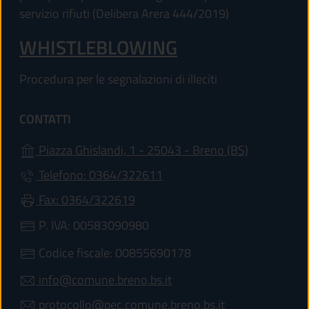
servizio rifiuti (Delibera Arera 444/2019)
WHISTLEBLOWING
Procedura per le segnalazioni di illeciti
CONTATTI
(apre in un'
Piazza Ghislandi, 1 - 25043 - Breno (BS)
Telefono: 0364/322611
Fax: 0364/322619
P. IVA: 00583090980
Codice fiscale: 00855690178
info@comune.breno.bs.it
protocollo@pec.comune.breno.bs.it