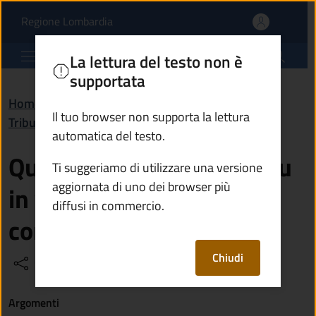
Quali sono le aliquote I
Vai al contenuto principale
(apre in un'altra scheda).
Regione Lombardia
Comune di Breno
La lettura del testo non è
supportata
Home
/
Domande frequenti (FAQ)
/
Il tuo browser non supporta la lettura
Tributi, finanze e contravvenzioni
automatica del testo.
Quali sono le aliquote Imu
Ti suggeriamo di utilizzare una versione
aggiornata di uno dei browser più
in vigore per l’anno
diffusi in commercio.
corrente?
Chiudi
Condividi
Vedi azioni
Argomenti