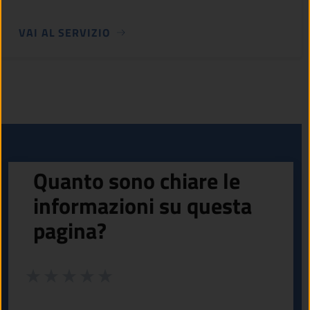
VAI AL SERVIZIO
Quanto sono chiare le
informazioni su questa
pagina?
Valuta da 1 a 5 stelle la pagina
Valuta 1 stelle su 5
Valuta 2 stelle su 5
Valuta 3 stelle su 5
Valuta 4 stelle su 5
Valuta 5 stelle su 5