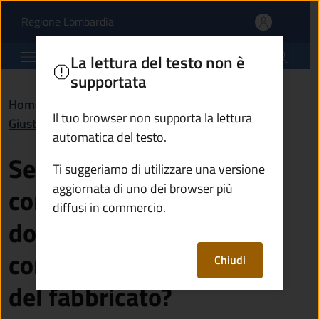
Se ho registrato il cont
Vai al contenuto principale
(apre in un'altra scheda).
Regione Lombardia
Comune di Breno
La lettura del testo non è
supportata
Home
/
Domande frequenti (FAQ)
/
Il tuo browser non supporta la lettura
Giustizia e sicurezza pubblica
automatica del testo.
Se ho registrato il
Ti suggeriamo di utilizzare una versione
aggiornata di uno dei browser più
contratto di locazione
diffusi in commercio.
dovrò comunque
comunicare la cessione
Chiudi
del fabbricato?