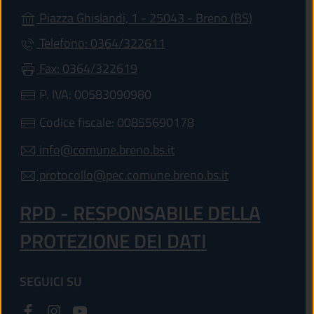
(apre in un'
Piazza Ghislandi, 1 - 25043 - Breno (BS)
Telefono: 0364/322611
Fax: 0364/322619
P. IVA: 00583090980
Codice fiscale: 00855690178
info@comune.breno.bs.it
protocollo@pec.comune.breno.bs.it
RPD - RESPONSABILE DELLA
PROTEZIONE DEI DATI
SEGUICI SU