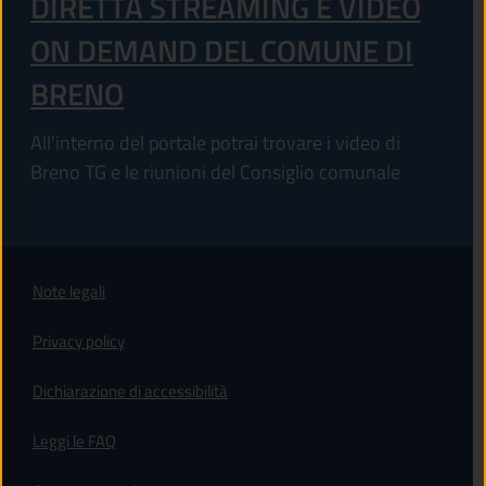
DIRETTA STREAMING E VIDEO
ON DEMAND DEL COMUNE DI
BRENO
All'interno del portale potrai trovare i video di
Breno TG e le riunioni del Consiglio comunale
Note legali
Privacy policy
(apre in un'altra scheda).
Dichiarazione di accessibilità
Leggi le FAQ