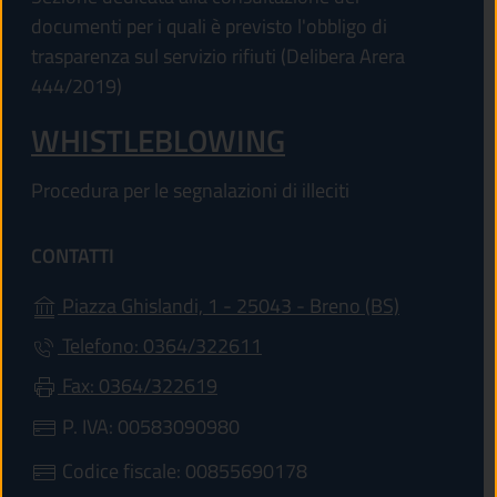
documenti per i quali è previsto l'obbligo di
trasparenza sul servizio rifiuti (Delibera Arera
444/2019)
WHISTLEBLOWING
Procedura per le segnalazioni di illeciti
CONTATTI
(apre in un'
Piazza Ghislandi, 1 - 25043 - Breno (BS)
Telefono: 0364/322611
Fax: 0364/322619
P. IVA: 00583090980
Codice fiscale: 00855690178