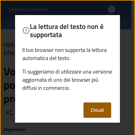
Vorrei leggere un ebook:
Vai al contenuto principale
(apre in un'altra scheda).
Regione Lombardia
Comune di Breno
La lettura del testo non è
supportata
Home
/
Domande frequenti (FAQ)
/
Il tuo browser non supporta la lettura
Educazione e formazione
automatica del testo.
Vorrei leggere un ebook:
Ti suggeriamo di utilizzare una versione
aggiornata di uno dei browser più
posso prenderlo in
diffusi in commercio.
prestito in biblioteca?
Chiudi
Condividi
Vedi azioni
Argomenti