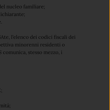
l nucleo familiare;
ichiarante;
e.
te, l’elenco dei codici fiscali dei
pettiva minorenni residenti o
PS comunica, stesso mezzo, i
E;
mità;