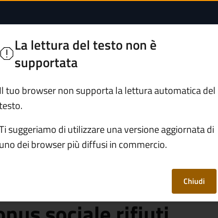
tamento dei dati per
La lettura del testo non è
Segui
supportata
Servizi
Vivere Breno
Il tuo browser non supporta la lettura automatica del
testo.
ativa sul trattamento dei dati personali per il riconosciment
Ti suggeriamo di utilizzare una versione aggiornata di
uno dei browser più diffusi in commercio.
rattamento dei dati
riconoscimento
Chiudi
nus sociale rifiuti