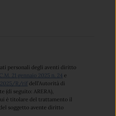
ati personali degli aventi diritto
(apre in un'altra sched
C.M. 21 gennaio 2025 n. 24
e
(apre in un'altra scheda).
/2025/R/rif
dell’Autorità di
e (di seguito: ARERA),
ui è titolare del trattamento il
del soggetto avente diritto