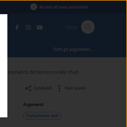
sonali per il ricono
Accedi all'area personale
ci su
Cerca
Tutti gli argomenti...
o automatico del bonus sociale rifiuti
Condividi
Vedi azioni
Argomenti
Trattamento dati