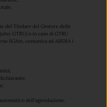
otale;
e del Titolare del Gestore delle
eguito: GTRU) o in caso di GTRU
averso SGAte, comunica ad ARERA i
rmità;
dichiarante;
e;
automatico dell’agevolazione.