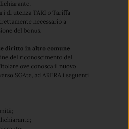
dichiarante.
ari di utenza TARI o Tariffa
trettamente necessario a
azione del bonus.
e diritto in altro comune
 fine del riconoscimento del
Titolare ove conosca il nuovo
averso SGAte, ad ARERA i seguenti
rmità;
dichiarante;
hiarante;