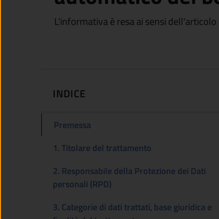
L'informativa è resa ai sensi dell'artico
INDICE
Premessa
1. Titolare del trattamento
2. Responsabile della Protezione dei Dati
personali (RPD)
3. Categorie di dati trattati, base giuridica e