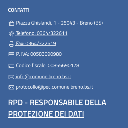
CONTATTI
(apre in un'
Piazza Ghislandi, 1 - 25043 - Breno (BS)
Telefono: 0364/322611
Fax: 0364/322619
P. IVA: 00583090980
Codice fiscale: 00855690178
info@comune.breno.bs.it
protocollo@pec.comune.breno.bs.it
RPD - RESPONSABILE DELLA
PROTEZIONE DEI DATI