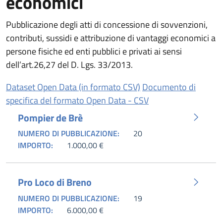
economici
Pubblicazione degli atti di concessione di sovvenzioni,
contributi, sussidi e attribuzione di vantaggi economici a
persone fisiche ed enti pubblici e privati ai sensi
dell’art.26,27 del D. Lgs. 33/2013.
(apre in un'altra sched
Dataset Open Data (in formato CSV)
Documento di
(apre in un'altra sc
specifica del formato Open Data - CSV
Pompier de Brè
NUMERO DI PUBBLICAZIONE:
20
IMPORTO:
1.000,00 €
Pro Loco di Breno
NUMERO DI PUBBLICAZIONE:
19
IMPORTO:
6.000,00 €