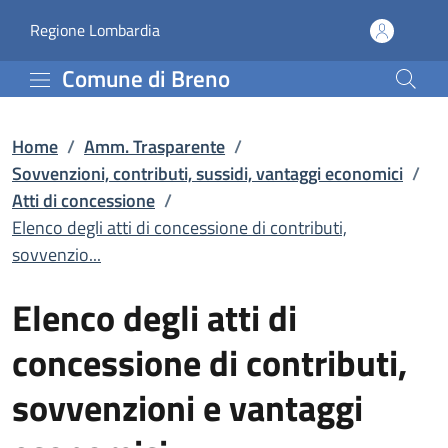
Elenco degli atti di con
Vai al contenuto principale
(apre in un'altra scheda).
Regione Lombardia
Comune di Breno
Home
/
Amm. Trasparente
/
Sovvenzioni, contributi, sussidi, vantaggi economici
/
Atti di concessione
/
Elenco degli atti di concessione di contributi,
sovvenzio...
Elenco degli atti di
concessione di contributi,
sovvenzioni e vantaggi