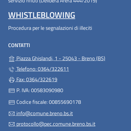
servizio rifiuti (Delibera Arera 444/2019)
WHISTLEBLOWING
Procedura per le segnalazioni di illeciti
CONTATTI
(apre in un'
Piazza Ghislandi, 1 - 25043 - Breno (BS)
Telefono: 0364/322611
Fax: 0364/322619
P. IVA: 00583090980
Codice fiscale: 00855690178
info@comune.breno.bs.it
protocollo@pec.comune.breno.bs.it