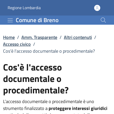
Cos'è l'accesso document
Vai al contenuto principale
(apre in un'altra scheda).
Regione Lombardia
Comune di Breno
Home
/
Amm. Trasparente
/
Altri contenuti
/
Accesso civico
/
Cos'è l'accesso documentale o procedimentale?
Cos'è l'accesso
documentale o
procedimentale?
L’accesso documentale o procedimentale è uno
strumento finalizzato a
proteggere interessi giuridici