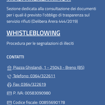
Sezione dedicata alla consultazione dei documenti
per i quali è previsto l'obbligo di trasparenza sul
servizio rifiuti (Delibera Arera 444/2019)
WHISTLEBLOWING
Procedura per le segnalazioni di illeciti
CONTATTI
(apre in un'
Piazza Ghislandi, 1 - 25043 - Breno (BS)
Telefono: 0364/322611
Fax: 0364/322619
P. IVA: 00583090980
Codice fiscale: 00855690178