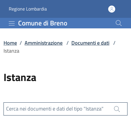
Istanza | Comune di Bre
Vai al contenuto principale
(apre in un'altra scheda).
Regione Lombardia
Comune di Breno
Home
/
Amministrazione
/
Documenti e dati
/
Istanza
Istanza
Cerca nei documenti e dati del tipo "Istanza"
Cerca