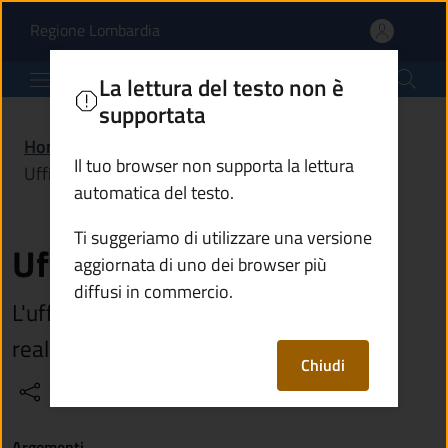
Ufficio lavori pubblici |
Vai al contenuto principale
(apre in un'altra scheda).
Regione Lombardia
Comune di Breno
La lettura del testo non è
supportata
Home
/
Amministrazione
/
Uffici
/
Il tuo browser non supporta la lettura
Ufficio lavori pubblici
automatica del testo.
Ti suggeriamo di utilizzare una versione
Ufficio lavori pubblici
aggiornata di uno dei browser più
diffusi in commercio.
L'ufficio si occupa dei lavori pubblici
realizzati dal Comune
Chiudi
Condividi
Vedi azioni
Argomenti