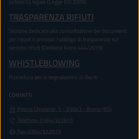
pubblicità legale (Legge 69/2009)
TRASPARENZA RIFIUTI
Sezione dedicata alla consultazione dei documenti
per i quali è previsto l'obbligo di trasparenza sul
servizio rifiuti (Delibera Arera 444/2019)
WHISTLEBLOWING
Procedura per le segnalazioni di illeciti
CONTATTI
(apre in un'
Piazza Ghislandi, 1 - 25043 - Breno (BS)
Telefono: 0364/322611
Fax: 0364/322619