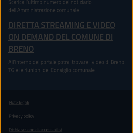
Scarica l'ultimo numero del notiziario
dell'Amministrazione comunale
DIRETTA STREAMING E VIDEO
ON DEMAND DEL COMUNE DI
BRENO
All'interno del portale potrai trovare i video di Breno
TG e le riunioni del Consiglio comunale
Note legali
Privacy policy
(apre in un'altra scheda).
Dichiarazione di accessibilità