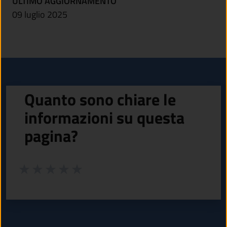
ULTIMO AGGIORNAMENTO
09 luglio 2025
Quanto sono chiare le
informazioni su questa
pagina?
Valuta da 1 a 5 stelle la pagina
Valuta 1 stelle su 5
Valuta 2 stelle su 5
Valuta 3 stelle su 5
Valuta 4 stelle su 5
Valuta 5 stelle su 5